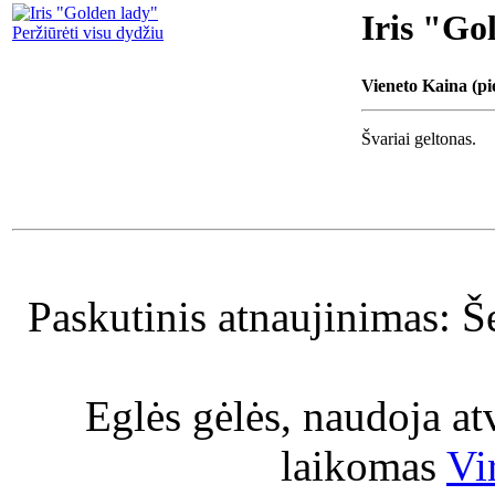
Iris "Go
Peržiūrėti visu dydžiu
Vieneto Kaina (pi
Švariai geltonas.
Paskutinis atnaujinimas: Š
Eglės gėlės, naudoja a
laikomas
Vi