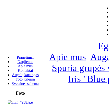
Eg
Apie mus
Auga
Pranešimai
Naujienos
Spuria grupės 
Apie mus
Kontaktai
Augalų katalogas
Iris "Blue 
Foto galerija
Svetainės schema
Foto