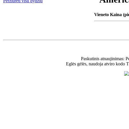
Peržiūrėti visu dydžiu
Vieneto Kaina (pi
Paskutinis atnaujinimas: 
Eglės gėlės, naudoja atviro kodo