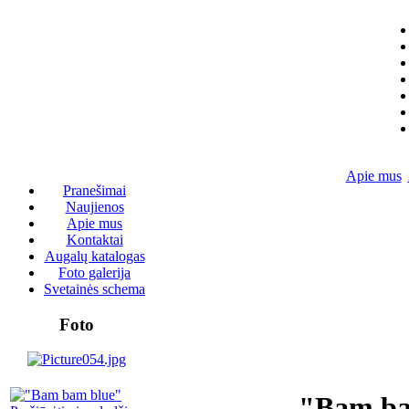
Apie mus
Pranešimai
Naujienos
Apie mus
Kontaktai
Augalų katalogas
Foto galerija
Svetainės schema
Foto
"Bam ba