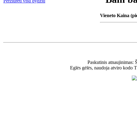
Peržiūrėti visu dydžiu
Vieneto Kaina (pi
Paskutinis atnaujinimas: 
Eglės gėlės, naudoja atviro kodo