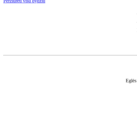
Peržiūrėti visu dydžiu
Eglės