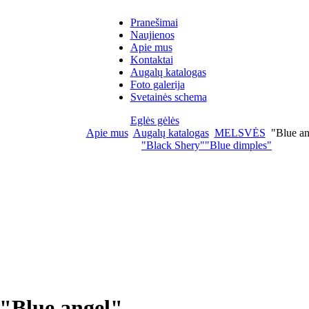
Pranešimai
Naujienos
Apie mus
Kontaktai
Augalų katalogas
Foto galerija
Svetainės schema
Eglės gėlės
Apie mus
Augalų katalogas
MELSVĖS
"Blue an
"Black Shery"
"Blue dimples"
"Blue angel"