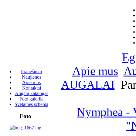
Eg
Apie mus
Au
Pranešimai
Naujienos
AUGALAI
Pan
Apie mus
Kontaktai
Augalų katalogas
Foto galerija
Svetainės schema
Nymphea - V
Foto
"