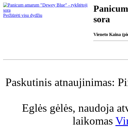
Panicum
Peržiūrėti visu dydžiu
sora
Vieneto Kaina (pi
Paskutinis atnaujinimas: P
Eglės gėlės, naudoja a
laikomas
Vi