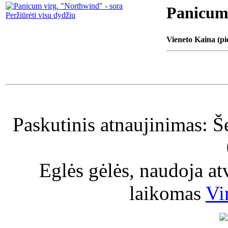
Panicum 
Peržiūrėti visu dydžiu
Vieneto Kaina (pi
Paskutinis atnaujinimas: Š
Eglės gėlės, naudoja a
laikomas
Vi