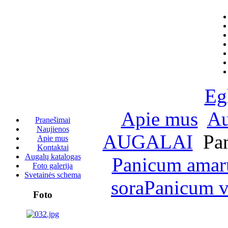
Eg
Apie mus
Au
Pranešimai
Naujienos
AUGALAI
Pan
Apie mus
Kontaktai
Augalų katalogas
Panicum amaru
Foto galerija
Svetainės schema
sora
Panicum vi
Foto