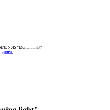
ENSIS "Morning light"
iganteus
ing light"