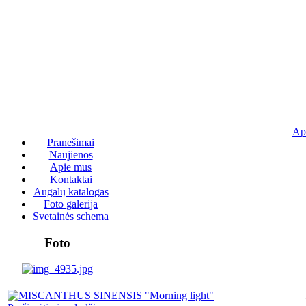
Ap
Pranešimai
Naujienos
Apie mus
Kontaktai
Augalų katalogas
Foto galerija
Svetainės schema
Foto