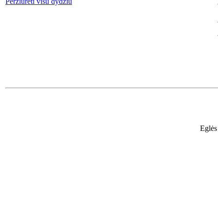
Peržiūrėti visu dydžiu
Eglės