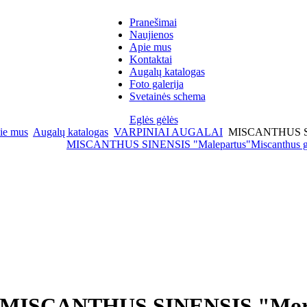
Pranešimai
Naujienos
Apie mus
Kontaktai
Augalų katalogas
Foto galerija
Svetainės schema
Eglės gėlės
ie mus
Augalų katalogas
VARPINIAI AUGALAI
MISCANTHUS SIN
MISCANTHUS SINENSIS "Malepartus"
Miscanthus g
MISCANTHUS SINENSIS "Morn